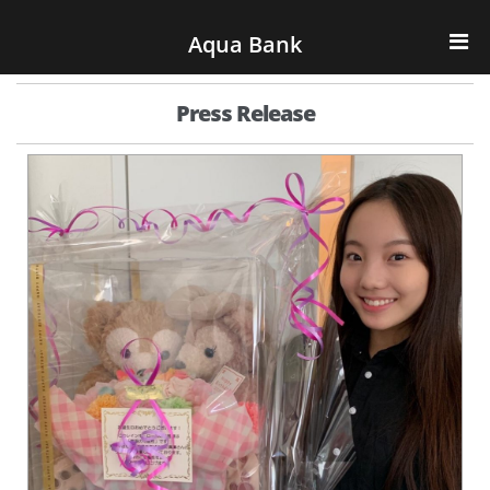
ナビゲーションへスキップ
コンテンツへスキップ
Aqua Bank
TOP
Press Release
KENCOS・eye-cos
Water Server
COOLIC
環境事業
会社概要