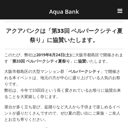
ナビゲーションへスキップ
コンテンツへスキップ
Aqua Bank
TOP
アクアバンクは「第33回 ベルパークシティ夏
KENCOS・eye-cos
祭り」に協賛いたします。
Water Server
このたび、弊社は
2019年8月24日(土)
に大阪市都島区で開催されま
す「
第33回 ベルパークシティ夏祭り
」に
協賛
いたします。
COOLIC
大阪市都島区の大型マンション群「
ベルパークシティ
」で開催さ
れる本イベントは、地元の方が中心に盛り上げている人気のお祭
環境事業
りです。
弊社は、今年で33回目という長く愛されているお祭りに協賛出来
ることを大変嬉しく存じます。
会社概要
屋台が多く立ち並び、盆踊りなど大人から子供まで楽しめるイベ
ントが盛りだくさんですので、ぜひ夏の思い出にご家族・ご友人
とお立ち寄りください。