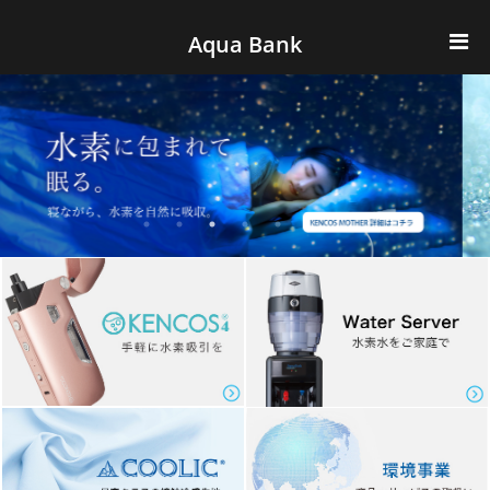
ナビゲーションへスキップ
コンテンツへスキップ
Aqua Bank
TOP
KENCOS・eye-cos
Water Server
COOLIC
環境事業
会社概要