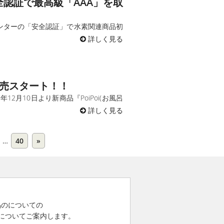
全認証で最高級「AAA」を取
センターの「安全認証」で水素関連商品初
詳しく見る
発売スタート！！
月10日より新商品『PoiPoi(お風呂
詳しく見る
…
40
»
 製品のについての
についてご案内します。