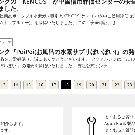
ンクの「KENCOS」が中国信用評価センターの安
ました。
社商品ポータブル水素ガス吸引具KENCOS(ケンコス)が中国信用評価
A(トリプルエー)」を取得いたしました。 この「安全認証」は、...
ニュース
ンク『PoiPoi(お風呂の水素サプリぽいぽい)』の
品をご愛顧賜り、誠にありがとうございます。 アクアバンクは、2019年12
ぽいぽい)』の発売を開始いたしました。 弊社公式オンラ...
13
14
15
16
17
18
19
20
21
22
23
よくあるご質問
をご紹介します。
Aqua Bank
きます。
よくあるご質問