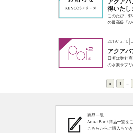
アクアバ
得いたし
このたび、弊
の最高級「AA
2019.12.10
アクアバ
日頃は弊社商
の水素サプリ
«
1
…
商品一覧
Aqua Bank商品一覧
こちらからご購入もで