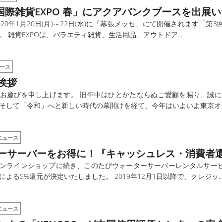
 国際雑貨EXPO 春」にアクアバンクブースを出展
20年1月20日(月)～22日(水)に「幕張メッセ」にて開催されます「第3
 雑貨EXPOは、バラエティ雑貨、生活用品、アウトドア...
ース
挨拶
お慶びを申し上げます。 旧年中はひとかたならぬご愛顧を賜り、誠に
そして「令和」へと新しい時代の幕開けを経て、今年はいよいよ東京オリン
ニュース
ーサーバーをお得に！『キャッシュレス・消費者還
ンラインショップに続き、このたびウォーターサーバーレンタルサー
よる5%還元が決定いたしました。 2019年12月1日以降で、クレジッ..
ニュース