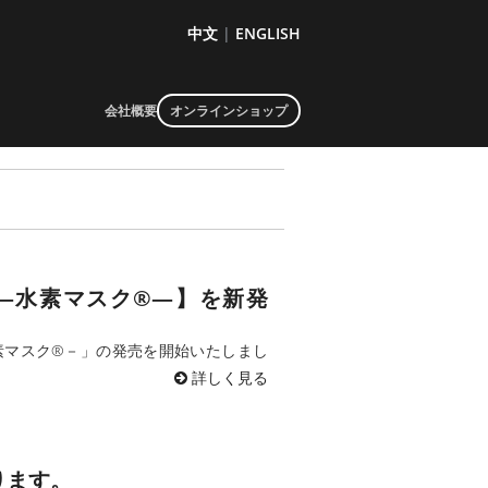
中文
|
ENGLISH
会社概要
オンラインショップ
SK―水素マスク®―】を新発
－水素マスク®－」の発売を開始いたしまし
詳しく見る
ります。