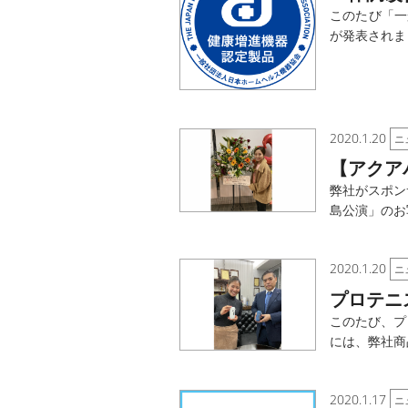
このたび「一
が発表されま
2020.1.20
ニ
【アクア
弊社がスポン
島公演」のお
2020.1.20
ニ
プロテニ
このたび、プ
には、弊社商
2020.1.17
ニ