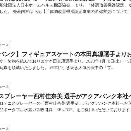
般社団法人日本ホームヘルス機器協会」より、「体調改善機器認定」
した。 発表内容は下記【「体調改善機器認定事業の名称変更について」詳
ュース
バンク】フィギュアスケートの本田真凜選手より
サー契約を結んでおります本田真凜選手より、2020年1月18日(土)・19
写真を頂戴いたしました。 昨年に引き続き人気公演中の「プ...
ュース
スプレーヤー西村佳奈美 選手がアクアバンク本社
ロテニスプレーヤーの「西村佳奈美 選手※」がアクアバンク本社へお立
品ポータブル水素ガス吸引具「KENCOS」をご愛用いただいております..
ュース