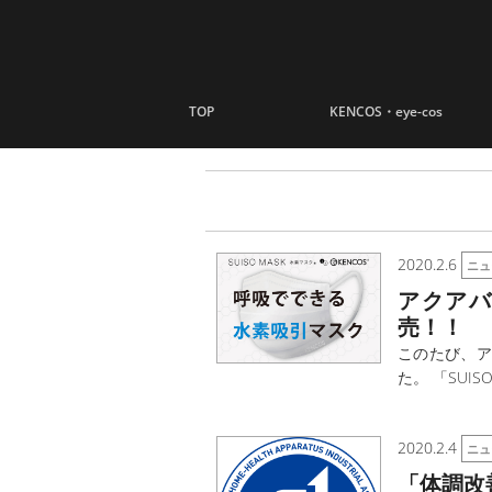
ナビゲーションへスキップ
コンテンツへスキップ
TOP
KENCOS・eye-cos
2020.2.6
ニュ
アクアバ
売！！
このたび、ア
た。 「SUIS
2020.2.4
ニュ
「体調改