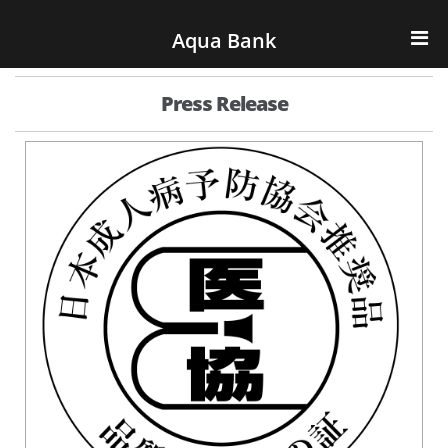
ナビゲーションへスキップ
コンテンツへスキップ
Aqua Bank
TOP
Press Release
KENCOS・eye-cos
Water Server
COOLIC
環境事業
会社概要