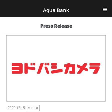
ナビゲーションへスキップ
コンテンツへスキップ
Aqua Bank
TOP
Press Release
KENCOS・eye-cos
Water Server
COOLIC
環境事業
会社概要
2020.12.15
ニュース