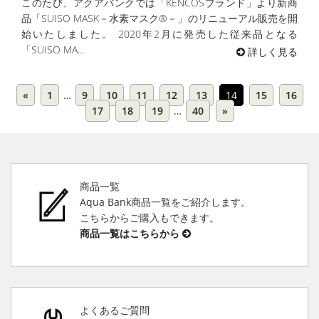
このたび、アクアバンクでは「KENCOSブランド」より新商
品「SUISO MASK－水素マスク®－」のリニューアル販売を開
始いたしました。 2020年2月に発売した従来品となる
「SUISO MA...
詳しく見る
«
1
…
9
10
11
12
13
14
15
16
17
18
19
…
40
»
商品一覧
Aqua Bank商品一覧をご紹介します。
こちらからご購入もできます。
商品一覧はこちらから
よくあるご質問