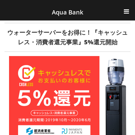
ナビゲーションへスキップ
コンテンツへスキップ
Aqua Bank
TOP
ウォーターサーバーをお得に！『キャッシュ
KENCOS・eye-cos
レス・消費者還元事業』5%還元開始
Water Server
COOLIC
環境事業
会社概要