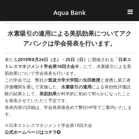
ナビゲーションへスキップ
コンテンツへスキップ
Aqua Bank
TOP
水素吸引の連用による美肌効果についてアク
KENCOS・eye-cos
アバンクは学会発表を行います。
Water Server
来たる
2019年8月24日（土）・25日（日）
に開催される「
日本ス
トレスマネジメント学会第18回大会
※
」にて、水素吸引による美
肌効果について学会発表を行います。
COOLIC
この学会では、弊社が
筑波大学大学院
の
矢田教授
と連携し第三者
評価機関を通して実施した、
水素吸引の連用
による有効性評価試
環境事業
験の結果として、
美肌効果
が科学的に初めて明らかになったこと
を発表させていただく予定です。
会社概要
発表内容の詳細は、学会発表後改めて弊社HP等でご案内いたしま
す。
※日本ストレスマネジメント学会第18回大会
公式ホームページはコチラ