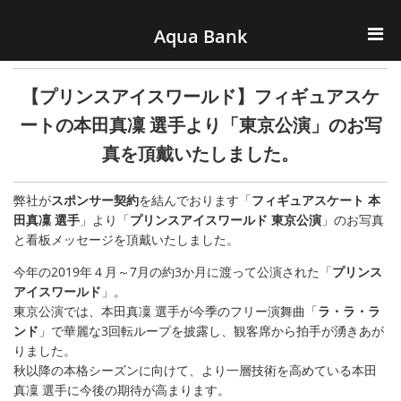
ナビゲーションへスキップ
コンテンツへスキップ
Aqua Bank
TOP
【プリンスアイスワールド】フィギュアスケ
KENCOS・eye-cos
ートの本田真凜 選手より「東京公演」のお写
真を頂戴いたしました。
Water Server
弊社が
スポンサー契約
を結んでおります「
フィギュアスケート
本
COOLIC
田真凜
選手
」より「
プリンスアイスワールド
東京公演
」のお写真
と看板メッセージを頂戴いたしました。
環境事業
今年の2019年４月～7月の約3か月に渡って公演された「
プリンス
アイスワールド
」。
会社概要
東京公演では、本田真凜 選手が今季のフリー演舞曲「
ラ・ラ・ラ
ンド
」で華麗な3回転ループを披露し、観客席から拍手が湧きあが
りました。
秋以降の本格シーズンに向けて、より一層技術を高めている本田
真凜 選手に今後の期待が高まります。