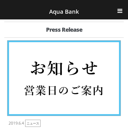
ナビゲーションへスキップ
コンテンツへスキップ
Aqua Bank
TOP
Press Release
KENCOS・eye-cos
Water Server
COOLIC
環境事業
会社概要
2019.6.4
ニュース