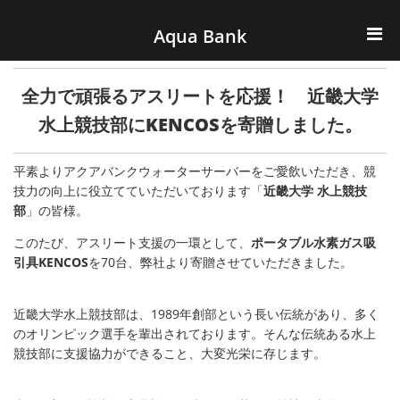
ナビゲーションへスキップ
コンテンツへスキップ
Aqua Bank
TOP
全力で頑張るアスリートを応援！ 近畿大学
KENCOS・eye-cos
水上競技部にKENCOSを寄贈しました。
Water Server
平素よりアクアバンクウォーターサーバーをご愛飲いただき、競
技力の向上に役立てていただいております「
近畿大学 水上競技
部
」の皆様。
COOLIC
このたび、アスリート支援の一環として、
ポータブル水素ガス吸
環境事業
引具KENCOS
を70台、弊社より寄贈させていただきました。
会社概要
近畿大学水上競技部は、1989年創部という長い伝統があり、多く
のオリンピック選手を輩出されております。そんな伝統ある水上
競技部に支援協力ができること、大変光栄に存じます。