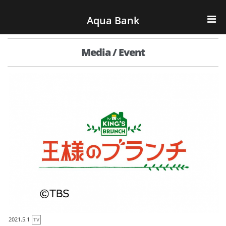
ナビゲーションへスキップ
コンテンツへスキップ
Aqua Bank
TOP
Media / Event
KENCOS・eye-cos
Water Server
COOLIC
環境事業
会社概要
2021.5.1
TV