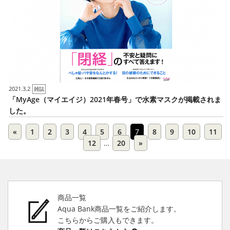
2021.3.2
雑誌
「MyAge（マイエイジ）2021年春号」で水素マスクが掲載されま
した。
«
1
2
3
4
5
6
7
8
9
10
11
12
…
20
»
商品一覧
Aqua Bank商品一覧をご紹介します。
こちらからご購入もできます。