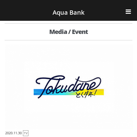
ナビゲーションへスキップ
コンテンツへスキップ
Aqua Bank
TOP
Media / Event
KENCOS・eye-cos
Water Server
COOLIC
環境事業
会社概要
2020.11.30
TV