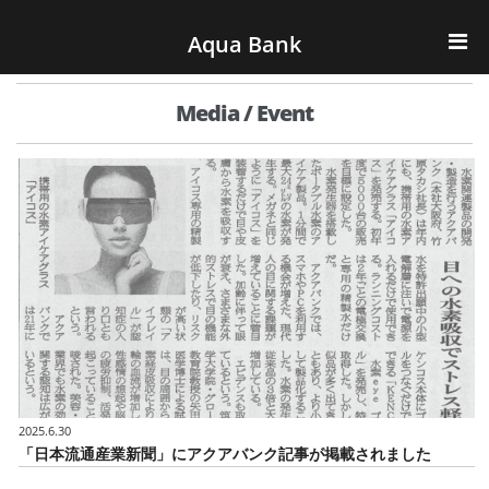
ナビゲーションへスキップ
コンテンツへスキップ
Aqua Bank
TOP
Media / Event
KENCOS・eye-cos
Water Server
COOLIC
環境事業
会社概要
2025.6.30
「日本流通産業新聞」にアクアバンク記事が掲載されました