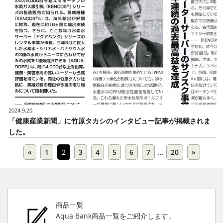
2024.9.20
「健康産業新聞」に竹原タカシのインタビュー記事が掲載されま
した。
«
1
2
3
4
5
6
7
…
20
»
商品一覧
Aqua Bank商品一覧をご紹介します。