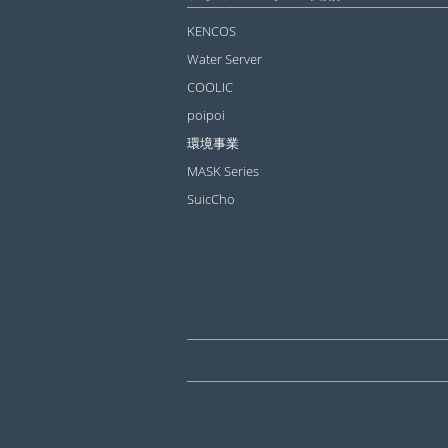
KENCOS
Water Server
COOLIC
poipoi
環境事業
MASK Series
SuicCho