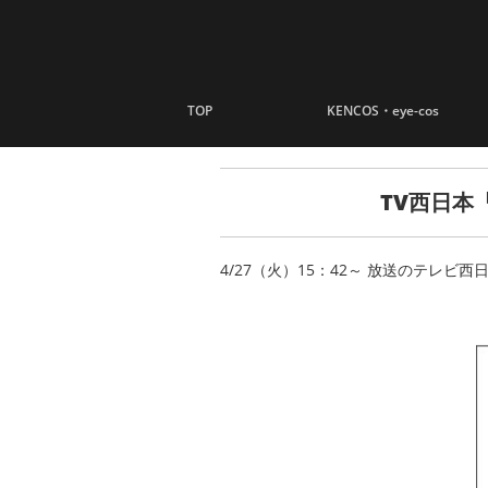
ナビゲーションへスキップ
コンテンツへスキップ
TOP
KENCOS・eye-cos
TV西日本
4/27（火）15：42～ 放送のテレビ西