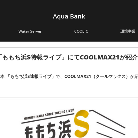
Aqua Bank
Water Server
COOLIC
環境事業
「ももち浜S特報ライブ」にてCOOLMAX21が紹
日本
「ももち浜S速報ライブ」
で、
COOLMAX21（クールマックス）
が