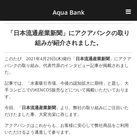
ナビゲーションへスキップ
コンテンツへスキップ
Aqua Bank
TOP
「日本流通産業新聞」にアクアバンクの取り
KENCOS・eye-cos
組みが紹介されました。
Water Server
このたび、2021年4月29日(木)発行「
日本流通産業新聞
」にアクア
バンクの取り組み、代表竹原のインタビュー記事が掲載されまし
た。
COOLIC
記事では、「水素吸引市場、今後の認知拡大に期待」と題し、大
環境事業
手コンビニでのKENCOS販売などについて掲載いただいておりま
す。
会社概要
今回、「
日本流通産業新聞
」より、弊社の取り組みにご注目いた
だけたました事、大変光栄に存じます。
アクアバンクはこれからも、お客様に安心して弊社商品をご利用
いただけるよう邁進して参ります。