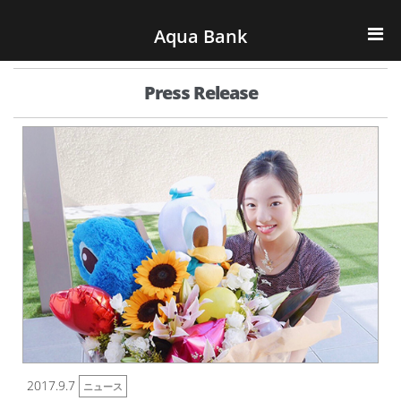
ナビゲーションへスキップ
コンテンツへスキップ
Aqua Bank
TOP
Press Release
KENCOS・eye-cos
Water Server
COOLIC
環境事業
会社概要
2017.9.7
ニュース