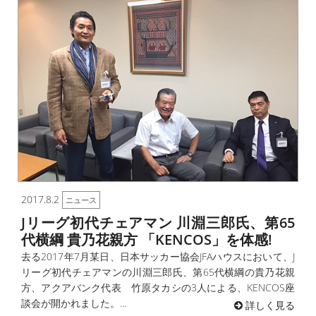
2017.8.2
ニュース
Jリーグ初代チェアマン 川淵三郎氏、第65
代横綱 貴乃花親方 「KENCOS」を体感!
去る2017年7月某日、日本サッカー協会JFAハウスにおいて、J
リーグ初代チェアマンの川淵三郎氏、第65代横綱の貴乃花親
方、アクアバンク代表 竹原タカシの3人による、KENCOS座
談会が開かれました。...
詳しく見る