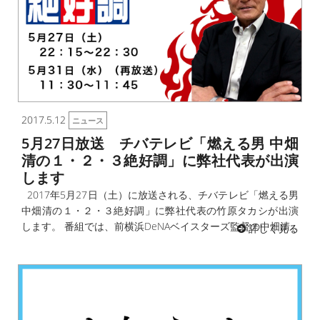
2017.5.12
ニュース
5月27日放送 チバテレビ「燃える男 中畑
清の１・２・３絶好調」に弊社代表が出演
します
2017年5月27日（土）に放送される、チバテレビ「燃える男
中畑清の１・２・３絶好調」に弊社代表の竹原タカシが出演
します。 番組では、前横浜DeNAベイスターズ監督の中畑清...
詳しく見る