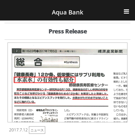
ナビゲーションへスキップ
コンテンツへスキップ
Aqua Bank
TOP
Press Release
KENCOS・eye-cos
Water Server
COOLIC
環境事業
会社概要
2017.7.12
ニュース