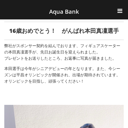
ナビゲーションへスキップ
コンテンツへスキップ
Aqua Bank
TOP
16歳おめでとう！ がんばれ本田真凜選手
KENCOS・eye-cos
弊社がスポンサー契約を結んでおります、フィギュアスケーター
の本田真凜選手が、先日お誕生日を迎えられました。
Water Server
プレゼントをお送りしたところ、お返事に写真が届きました。
COOLIC
本田選手は今年がシニアデビューの年となります。また、今シー
ズンは平昌オリンピックが開催され、出場が期待されています。
オリンピックを目指し、頑張ってください！
環境事業
会社概要