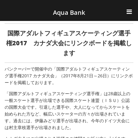
ナビゲーションへスキップ
コンテンツへスキップ
Aqua Bank
TOP
国際アダルトフィギュアスケーティング選手
KENCOS・eye-cos
権2017 カナダ大会にリンクボードを掲載し
ます
Water Server
バンクーバーで開催中の「国際アダルトフィギュアスケーティン
COOLIC
グ選手権2017 カナダ大会」（2017年8月21日～26日）にリンクボ
ードを掲載しております。
環境事業
「国際アダルトフィギュアスケーティング選手権」は28歳以上の
一般スケート選手が出場できる国際スケート連盟（ＩＳＵ）公認
会社概要
の国際大会です。引退した選手や、大人になってからスケートを
始められた方など、幅広いスケーターの方々が出場されていま
す。過去には、伊藤みどり選手が出場され、今年のドイツ大会に
は村主章枝選手が出場されました。