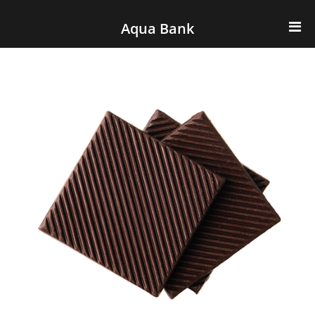
ナビゲーションへスキップ
コンテンツへスキップ
Aqua Bank
TOP
KENCOS・eye-cos
Water Server
COOLIC
環境事業
会社概要