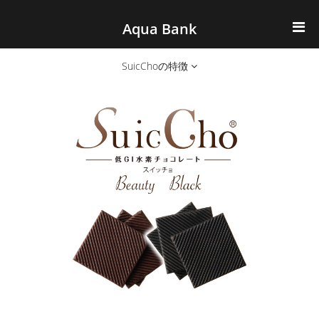
ナビゲーションへスキップ
コンテンツへスキップ
Aqua Bank
TOP
SuicChoの特徴
KENCOS・eye-cos
Water Server
COOLIC
環境事業
会社概要