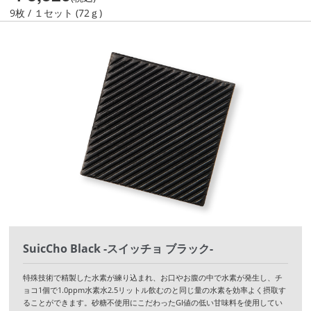
9枚 / １セット (72ｇ)
SuicCho Black -スイッチョ ブラック-
特殊技術で精製した水素が練り込まれ、お口やお腹の中で水素が発生し、チ
ョコ1個で1.0ppm水素水2.5リットル飲むのと同じ量の水素を効率よく摂取す
ることができます。砂糖不使用にこだわったGI値の低い甘味料を使用してい