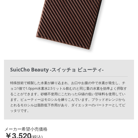
SuicCho Beauty -スイッチョ ビューティ-
特殊技術で精製した水素が練り込まれ、お口やお腹の中で水素が発生し、チ
ョコ1個で1.0ppm水素水2.5リットル飲むのと同じ量の水素を効率よく摂取す
ることができます。砂糖不使用にこだわったGI値の低い甘味料を使用してい
ます。ビューティーはモロシルを練りこんでいます。ブラッドオレンジから
とれるモロシルは脂肪低下作用があり、ダイエッターのパートナーとしてピ
ッタリです。
メーカー希望小売価格
￥3,520
(税込)