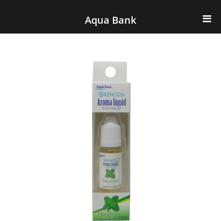
ナビゲーションへスキップ
コンテンツへスキップ
Aqua Bank
TOP
KENCOS・eye-cos
Water Server
COOLIC
環境事業
会社概要