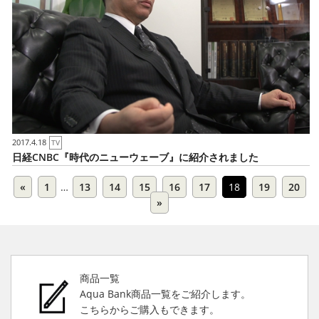
2017.4.18
TV
日経CNBC『時代のニューウェーブ』に紹介されました
«
1
…
13
14
15
16
17
18
19
20
»
商品一覧
Aqua Bank商品一覧をご紹介します。
こちらからご購入もできます。