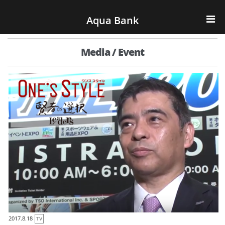
ナビゲーションへスキップ
コンテンツへスキップ
Aqua Bank
TOP
Media / Event
KENCOS・eye-cos
Water Server
COOLIC
環境事業
会社概要
2017.8.18
TV