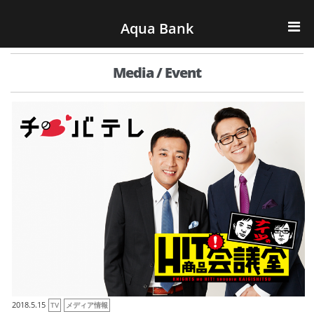
ナビゲーションへスキップ
コンテンツへスキップ
Aqua Bank
TOP
Media / Event
KENCOS・eye-cos
Water Server
COOLIC
環境事業
会社概要
2018.5.15
TV
メディア情報