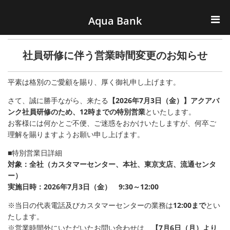
ナビゲーションへスキップ
コンテンツへスキップ
Aqua Bank
TOP
社員研修に伴う営業時間変更のお知らせ
KENCOS・eye-cos
平素は格別のご愛顧を賜り、厚く御礼申し上げます。
Water Server
さて、誠に勝手ながら、来たる
【2026年7月3日（金）】アクアバ
ンク社員研修のため、12時までの特別営業
といたします。
COOLIC
お客様には何かとご不便、ご迷惑をおかけいたしますが、何卒ご
理解を賜りますようお願い申し上げます。
環境事業
■特別営業日詳細
対象：全社（カスタマーセンター、本社、東京支店、流通センタ
会社概要
ー）
実施日時：2026年7月3日（金） 9:30～12:00
※当日の代表電話及びカスタマーセンターの業務は
12:00まで
とい
たします。
※営業時間外にいただいたお問い合わせは、
【7月6日（月）より