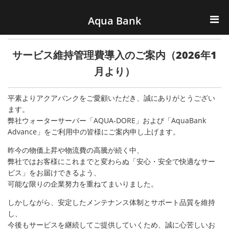
ナビゲーションへスキップ
コンテンツへスキップ
Aqua Bank
TOP
サービス維持管理費導入のご案内（2026年1
KENCOS・eye-cos
月より）
Water Server
平素よりアクアバンクをご愛顧いただき、誠にありがとうござい
ます。
弊社ウォーターサーバー「AQUA-DORE」および「AquaBank
COOLIC
Advance」をご利用中の皆様にご案内申し上げます。
環境事業
昨今の物価上昇や物流費の高騰が続く中、
弊社ではお客様にこれまでと変わらぬ「安心・安全で快適なサー
ビス」をお届けできるよう、
会社概要
可能な限りの企業努力を重ねてまいりました。
しかしながら、安定したメンテナンス体制とサポート品質を維持
し、
今後もサービスを継続してご提供していくため、誠に心苦しいお