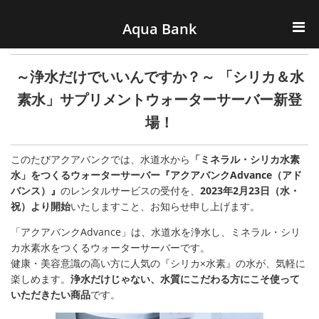
ナビゲーションへスキップ
コンテンツへスキップ
Aqua Bank
TOP
～浄水だけでいいんですか？～ 「シリカ＆水
KENCOS・eye-cos
素水」サプリメントウォーターサーバー新登
場！
Water Server
このたびアクアバンクでは、水道水から
「ミネラル・シリカ水素
COOLIC
水」をつくるウォーターサーバー『アクアバンクAdvance（アド
バンス）』
のレンタルサービスの受付を、
2023年2月23日（水・
環境事業
祝）より開始
いたしますこと、お知らせ申し上げます。
「アクアバンクAdvance」は、水道水を浄水し、ミネラル・シリ
会社概要
カ水素水をつくるウォーターサーバーです。
健康・美容意識の高い方に人気の『シリカ×水素』の水が、気軽に
楽しめます。
浄水だけじゃない、水質にこだわる方にこそ使って
いただきたい商品
です。