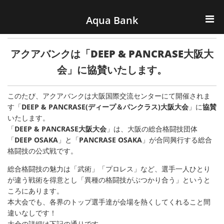
ナビゲーションへスキップ
コンテンツへスキップ
Aqua Bank
TOP
アクアバンクは「DEEP & PANCRASE大阪大
KENCOS・eye-cos
会」に協賛いたします。
Water Server
このたび、アクアバンクは大阪国際交流センターにて開催されま
す「
DEEP & PANCRASE
(ディープ＆パンクラス)大阪大会
」に
協賛
いたします。
COOLIC
「
DEEP & PANCRASE大阪大会
」は、大阪の総合格闘技団体
「
DEEP OSAKA
」と「
PANCRASE OSAKA
」が合同興行する総合
環境事業
格闘技の公式戦です。
総合格闘技の魅力は「武術」「プロレス」など、選手一人ひとり
会社概要
が違う戦術を得意とし「異種の格闘技がぶつかり合う」というと
ころにあります。
本大会でも、各界のトップ選手達が会場を熱くしてくれること間
違いなしです！
大会の詳細は下記の通りです。