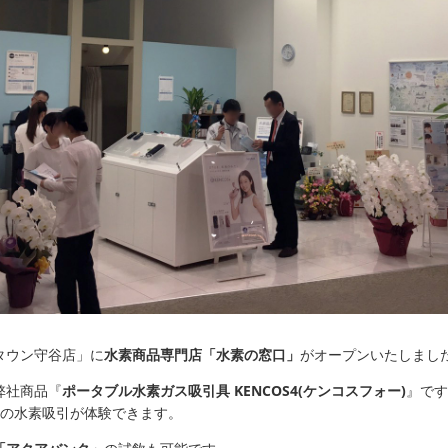
ンタウン守谷店」に
水素商品専門店「水素の窓口」
がオープンいたしまし
弊社商品『
ポータブル水素ガス吸引具 KENCOS4(ケンコスフォー)
』で
4」の水素吸引が体験できます。