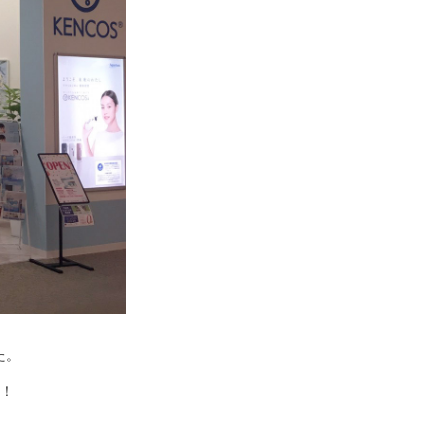
た。
す！