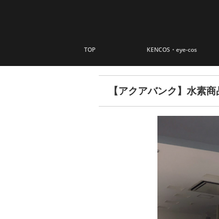
ナビゲーションへスキップ
コンテンツへスキップ
TOP
KENCOS・eye-cos
【アクアバンク】水素商品