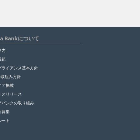
ua Bankについて
案内
規範
プライアンス基本方針
の取組み方針
ィア掲載
ースリリース
アバンクの取り組み
店募集
ルート