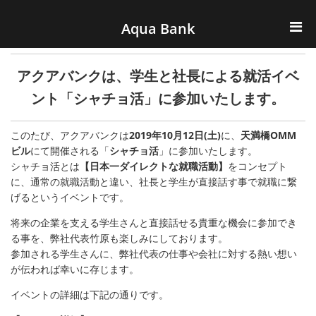
ナビゲーションへスキップ
コンテンツへスキップ
Aqua Bank
TOP
アクアバンクは、学生と社長による就活イベ
KENCOS・eye-cos
ント「シャチョ活」に参加いたします。
Water Server
このたび、アクアバンクは
2019年10月12日(土)
に、
天満橋OMM
ビル
にて開催される「
シャチョ活
」に参加いたします。
シャチョ活とは
【日本一ダイレクトな就職活動】
をコンセプト
COOLIC
に、通常の就職活動と違い、社長と学生が直接話す事で就職に繋
げるというイベントです。
環境事業
将来の企業を支える学生さんと直接話せる貴重な機会に参加でき
る事を、弊社代表竹原も楽しみにしております。
会社概要
参加される学生さんに、弊社代表の仕事や会社に対する熱い想い
が伝われば幸いに存じます。
イベントの詳細は下記の通りです。