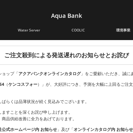
Aqua Bank
Water Server
COOLIC
環境事業
ご注文殺到による発送遅れのお知らせとお詫び
ショップ「
アクアバンクオンラインカタログ
」をご愛顧いただき、誠に
S4
（
ケンコスフォー
）」が、大好評につき、予測を大幅に上回るご注
しばらくは品薄状況が続く見込みでございます。
しますことを深くお詫び申し上げます。
、商品供給改善に全力をあげております。
社公式ホームページ内 お知らせ
」及び「
オンラインカタログ内 お知ら