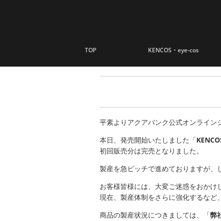
ナビゲーションへスキップ
コンテンツへスキップ
TOP
KENCOS・eye-cos
平素よりアクアバンク公式オンライン
本日、発売開始いたしました「
KENCO
初回販売分は完売となりました。
製産を急ピッチで進めておりますが、
お客様皆様には、大変ご迷惑をおかけ
現在、製産体制をさらに強化するなど
商品の製産状況につきましては、「
弊