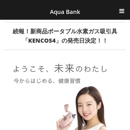
ナビゲーションへスキップ
コンテンツへスキップ
Aqua Bank
TOP
続報！新商品ポータブル水素ガス吸引具
KENCOS・eye-cos
「KENCOS4」の発売日決定！！
Water Server
COOLIC
環境事業
会社概要