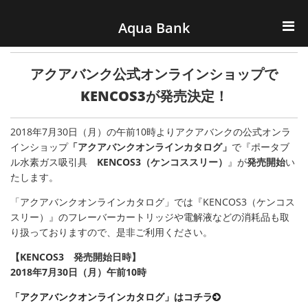
ナビゲーションへスキップ
コンテンツへスキップ
Aqua Bank
TOP
アクアバンク公式オンラインショップで
KENCOS・eye-cos
KENCOS3が発売決定！
Water Server
2018年7月30日（月）の午前10時よりアクアバンクの公式オンラ
インショップ
「アクアバンクオンラインカタログ」
で『ポータブ
ル水素ガス吸引具
KENCOS3（ケンコススリー）
』が
発売開始
い
COOLIC
たします。
環境事業
「アクアバンクオンラインカタログ」では『KENCOS3（ケンコス
スリー）』のフレーバーカートリッジや電解液などの消耗品も取
り扱っておりますので、是非ご利用ください。
会社概要
【KENCOS3 発売開始日時】
2018年7月30日（月）午前10時
「アクアバンクオンラインカタログ」はコチラ