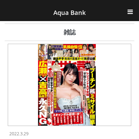
ナビゲーションへスキップ
コンテンツへスキップ
Aqua Bank
TOP
雑誌
KENCOS・eye-cos
Water Server
COOLIC
環境事業
会社概要
2022.3.29