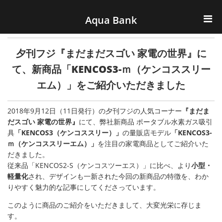
ナビゲーションへスキップ
コンテンツへスキップ
Aqua Bank
TOP
夕刊フジ『まだまだスゴい 家電の世界』に
KENCOS・eye-cos
て、新商品「KENCOS3-ｍ（ケンコススリー
エム）」をご紹介いただきました
Water Server
2018年9月12日（11日発行）の夕刊フジの人気コーナー
『まだま
COOLIC
だスゴい 家電の世界』
にて、弊社新商品 ポータブル水素ガス吸引
具
「KENCOS3（ケンコススリー）」
の量販店モデル
「KENCOS3-
環境事業
ｍ（ケンコススリーエム）」
を注目の家電商品としてご紹介いた
だきました。
従来品「KENCOS2-S（ケンコスツーエス）」に比べ、より
小型・
会社概要
軽量化
され、デザインも一新された今回の新商品の特徴を、わか
りやすく魅力的な記事にしてくださっています。
このように商品のご紹介をいただきまして、大変光栄に存じま
す。