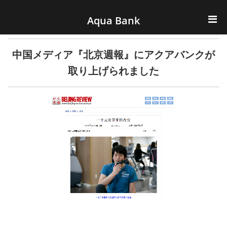
ナビゲーションへスキップ
コンテンツへスキップ
Aqua Bank
TOP
中国メディア『北京週報』にアクアバンクが
KENCOS・eye-cos
取り上げられました
Water Server
COOLIC
環境事業
会社概要