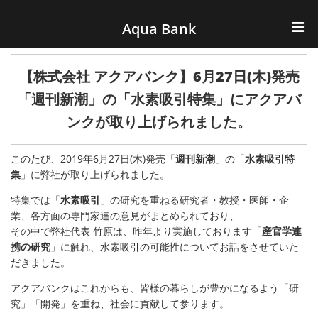
ナビゲーションへスキップ
コンテンツへスキップ
Aqua Bank
TOP
【株式会社 アクアバンク】6月27日(木)発売
KENCOS・eye-cos
「週刊新潮」の「水素吸引特集」にアクアバ
ンクが取り上げられました。
Water Server
このたび、2019年6月27日(木)発売「
週刊新潮
」の「
水素吸引特
COOLIC
集
」に弊社が取り上げられました。
特集では「
水素吸引
」の研究を重ねる研究者・教授・医師・企
環境事業
業、各方面の専門家達の意見がまとめられており、
その中で弊社代表 竹原は、昨年より実施しております「
産官学連
会社概要
携の研究
」に触れ、水素吸引の可能性についてお話をさせていた
だきました。
アクアバンクはこれからも、皆様の暮らしが豊かになるよう「研
究」「開発」を重ね、社会に貢献して参ります。