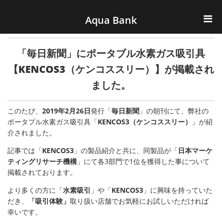
ナビゲーションへスキップ
コンテンツへスキップ
Aqua Bank
TOP
「毎日新聞」にポータブル水素ガス吸引具
KENCOS・eye-cos
【KENCOS3（ケンコススリー）】が掲載され
ました。
Water Server
このたび、
2019年2月26日
発行「
毎日新聞
」の朝刊にて、弊社の
COOLIC
ポータプル水素ガス吸引具「
KENCOS3
（ケンコススリー）
」が紹
介されました。
環境事業
記事では「
KENCOS3
」の製品紹介と共に、同製品が「
日本マーケ
ティングリサーチ機構
」にて各3部門で1位を獲得した事について
会社概要
掲載されております。
より多くの方に「
水素吸引
」や「
KENCOS3
」に興味を持っていた
だき、
「吸引体験」
取り扱い店舗でお気軽にお試しいただければ
幸いです。