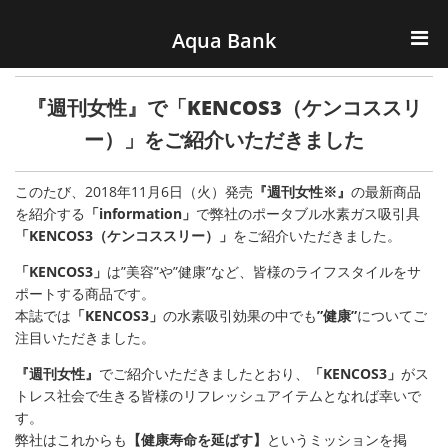
ナビゲーションへスキップ
コンテンツへスキップ
Aqua Bank
TOP
『週刊女性』で「KENCOS3（ケンコススリ
KENCOS・eye-cos
ー）」をご紹介いただきました
Water Server
このたび、2018年11月6日（火）発売
『週刊女性※』
の最新商品
を紹介する
「information」
で弊社のポータブル水素ガス吸引具
「KENCOS3（ケンコススリー）」
をご紹介いただきました。
COOLIC
「KENCOS3」
は”美容”や”健康”など、皆様のライフスタイルをサ
環境事業
ポートする商品です。
本誌では
「KENCOS3」
の水素吸引効果の中でも
”健康”
についてご
注目いただきました。
会社概要
『週刊女性』
でご紹介いただきましたとおり、
「KENCOS3」
がス
トレス社会で生きる皆様のリフレッシュアイテムとなれば幸いで
す。
弊社はこれからも
【健康寿命を延ばす】
というミッションを掲