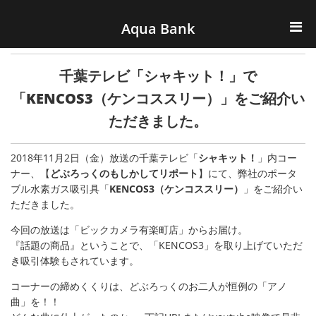
ナビゲーションへスキップ
コンテンツへスキップ
Aqua Bank
TOP
千葉テレビ「シャキット！」で
KENCOS・eye-cos
「KENCOS3（ケンコススリー）」をご紹介い
ただきました。
Water Server
2018年11月2日（金）放送の千葉テレビ「
シャキット！
」内コー
COOLIC
ナー、【
どぶろっくのもしかしてリポート
】にて、弊社のポータ
ブル水素ガス吸引具「
KENCOS3（ケンコススリー）
」をご紹介い
環境事業
ただきました。
今回の放送は「ビックカメラ有楽町店」からお届け。
会社概要
『話題の商品』ということで、「KENCOS3」を取り上げていただ
き吸引体験もされています。
コーナーの締めくくりは、どぶろっくのお二人が恒例の「アノ
曲」を！！