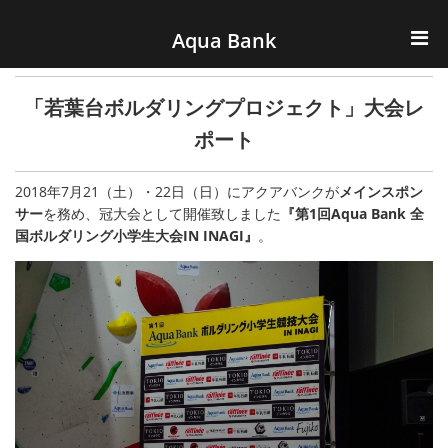
ナビゲーションへスキップ
コンテンツへスキップ
Aqua Bank
TOP
「若葉台ボルダリングプロジェクト」大会レ
KENCOS・eye-cos
ポート
Water Server
2018年7月21（土）・22日（日）にアクアバンクが
メインスポン
サー
を務め、冠大会として開催致しました
『第1回Aqua Bank 全
国ボルダリング小学生大会IN INAGI』
。
COOLIC
環境事業
会社概要