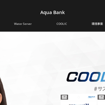
Aqua Bank
Water Server
COOLIC
環境事業