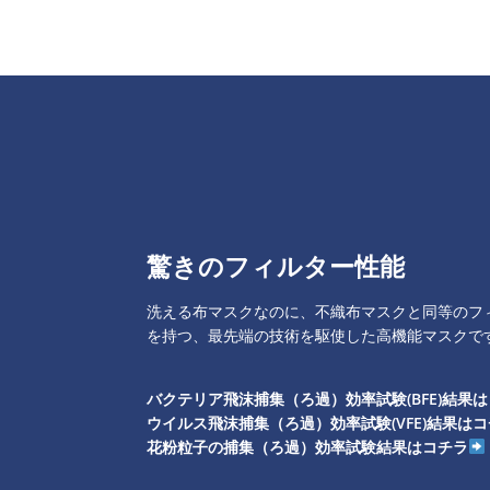
驚きのフィルター性能
洗える布マスクなのに、不織布マスクと同等のフ
を持つ、最先端の技術を駆使した高機能マスクで
バクテリア飛沫捕集（ろ過）効率試験(BFE)結果
ウイルス飛沫捕集（ろ過）効率試験(VFE)結果は
花粉粒子の捕集（ろ過）効率試験結果はコチラ