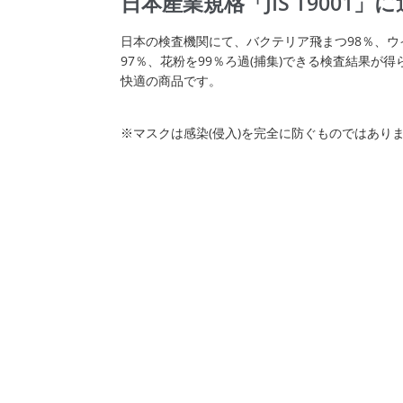
日本産業規格「JIS T9001」
日本の検査機関にて、バクテリア飛まつ98％、ウ
97％、花粉を99％ろ過(捕集)できる検査結果が
快適の商品です。
※マスクは感染(侵入)を完全に防ぐものではあり