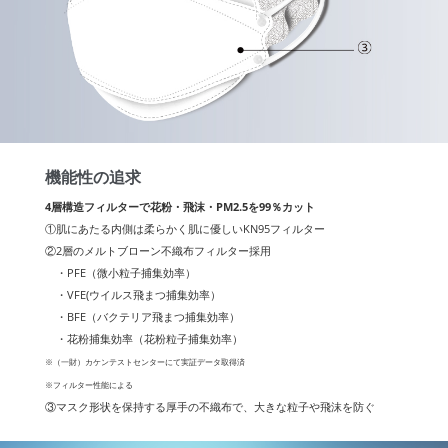
機能性の追求
4層構造フィルターで花粉・飛沫・PM2.5を99％カット
①肌にあたる内側は柔らかく肌に優しいKN95フィルター
②2層のメルトブローン不織布フィルター採用
・PFE（微小粒子捕集効率）
・VFE(ウイルス飛まつ捕集効率）
・BFE（バクテリア飛まつ捕集効率）
・花粉捕集効率（花粉粒子捕集効率）
※（一財）カケンテストセンターにて実証データ取得済
※フィルター性能による
③マスク形状を保持する厚手の不織布で、大きな粒子や飛沫を防ぐ