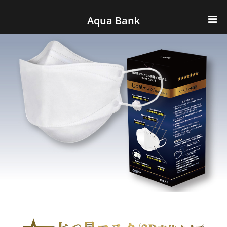
ナビゲーションへスキップ
コンテンツへスキップ
Aqua Bank
TOP
KENCOS・eye-cos
Water Server
COOLIC
環境事業
会社概要