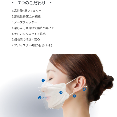
~ 7つのこだわり ~
1.高性能4層フィルター
2.形状維持3D立体構造
3.ノーズフィッター
4.柔らかく高伸縮で幅広の耳ヒモ
5.美しいシルエットを追求
6.個包装で清潔・安心
7.アジャスター4個のおまけ付き