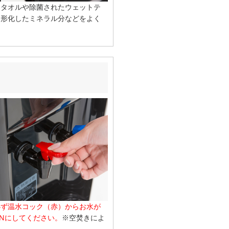
ンタオルや除菌されたウェットテ
固形化したミネラル分などをよく
必ず温水コック（赤）からお水が
Nにしてください。
※空焚きによ