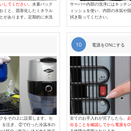
いしてください。
水素パック
サーバー内部の洗浄にはキッチ
おくと、固形化したミネラル
ィッシュを使い、内部の水垢や
とがあります。定期的に水洗
拭き取ってください。
10
電源をONにする
クをその上に設置します。セ
全てのお手入れが完了したら、
L）を注ぎ、②で行った冷温水の
出ることを確認してから電源をO
ー1杯分（約2L）ほど水を捨て
る故障の原因となります。