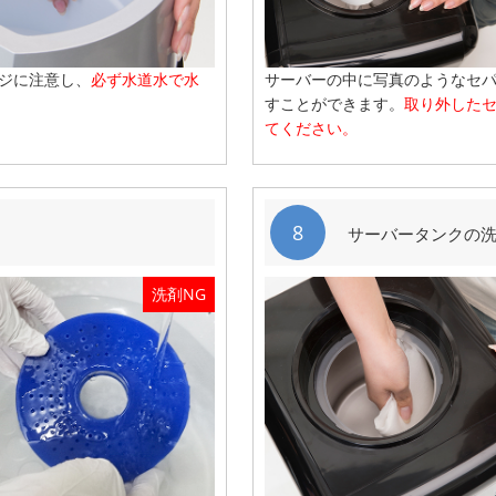
ジに注意し、
必ず水道水で水
サーバーの中に写真のようなセ
すことができます。
取り外した
てください。
8
サーバータンクの
洗剤NG