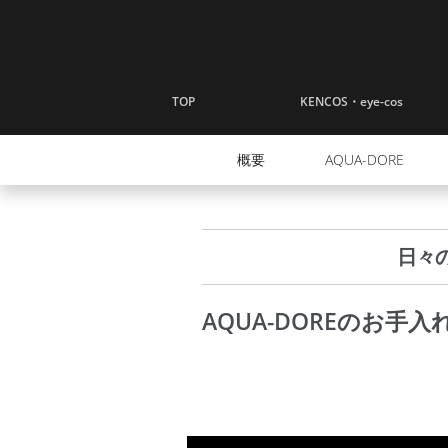
ナビゲーションへスキップ
コンテンツへスキップ
TOP
KENCOS・eye-cos
概要
AQUA-DORE
日々
AQUA-DOREのお手入