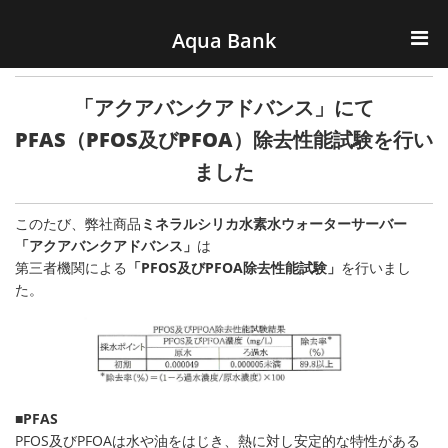
ナビゲーションへスキップ
コンテンツへスキップ
Aqua Bank
TOP
「アクアバンクアドバンス」にて
KENCOS・eye-cos
PFAS（PFOS及びPFOA）除去性能試験を行い
ました
Water Server
このたび、弊社商品
ミネラルシリカ水素水ウォーターサーバー
COOLIC
「アクアバンクアドバンス」
は
第三者機関による
「PFOS及びPFOA除去性能試験」
を行いまし
環境事業
た。
会社概要
■PFAS
PFOS及びPFOAは水や油をはじき、熱に対し安定的な特性がある