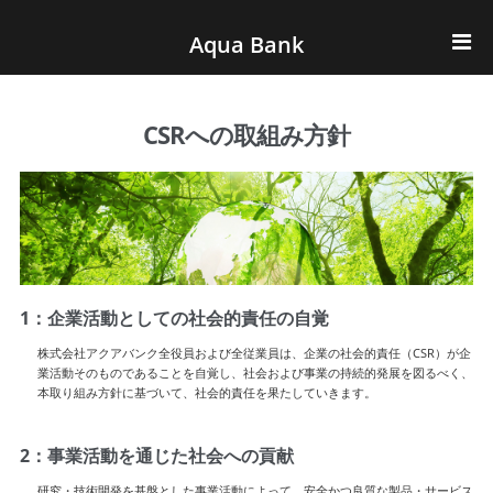
ナビゲーションへスキップ
コンテンツへスキップ
Aqua Bank
TOP
CSRへの取組み方針
KENCOS・eye-cos
Water Server
COOLIC
1：企業活動としての社会的責任の自覚
環境事業
株式会社アクアバンク全役員および全従業員は、企業の社会的責任（CSR）が企
会社概要
業活動そのものであることを自覚し、社会および事業の持続的発展を図るべく、
本取り組み方針に基づいて、社会的責任を果たしていきます。
2：事業活動を通じた社会への貢献
研究・技術開発を基盤とした事業活動によって、安全かつ良質な製品・サービス