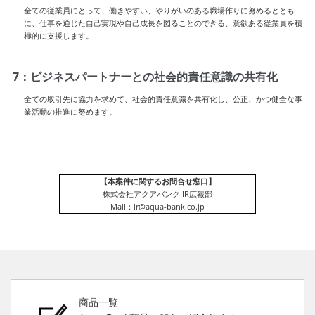
全ての従業員にとって、働きやすい、やりがいのある職場作りに努めるととも
に、仕事を通じた自己実現や自己成長を図ることのできる、意欲ある従業員を積
極的に支援します。
7：ビジネスパートナーとの社会的責任意識の共有化
全ての取引先に協力を求めて、社会的責任意識を共有化し、公正、かつ健全な事
業活動の推進に努めます。
【本案件に関するお問合せ窓口】
株式会社アクアバンク IR広報部
Mail：ir@aqua-bank.co.jp
商品一覧